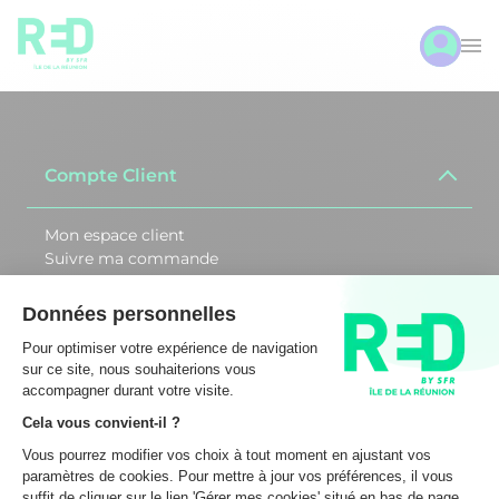
Compte Client
Mon espace client
Suivre ma commande
Activer ma carte SIM
Débloquer ma SIM
Changer de CB
Assistance
REDbySFR Réunion