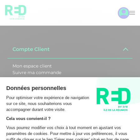
Compte Client
Mon espace client
Suivre ma commande
Activer ma carte SIM
Débloquer ma SIM
Changer de CB
Assistance
REDbySFR Réunion