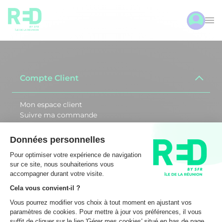
Compte Client
Mon espace client
Suivre ma commande
Activer ma carte SIM
Débloquer ma SIM
Changer de CB
Assistance
REDbySFR Réunion